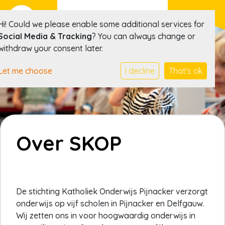
Hi! Could we please enable some additional services for
Social Media & Tracking
? You can always change or
withdraw your consent later.
Let me choose
I decline
That's ok
Over SKOP
De stichting Katholiek Onderwijs Pijnacker verzorgt
onderwijs op vijf scholen in Pijnacker en Delfgauw.
Wij zetten ons in voor hoogwaardig onderwijs in